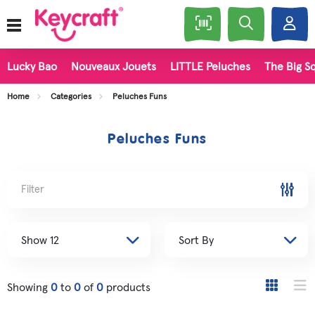
Lucky Bao
Nouveaux Jouets
LITTLE Peluches
The Big Sq
Home
Categories
Peluches Funs
Peluches Funs
Filter
Showing
0
to
0
of
0
products