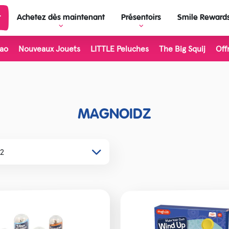
r
Achetez dès maintenant
Présentoirs
Smile Reward
ao
Nouveaux Jouets
LITTLE Peluches
The Big Squij
Off
Voir Présentoirs
View all Brands
Constructeur de présentoir
x d’extérieur
Living Nature
ence et Découverte
LITTLE Soft Toys
MAGNOIDZ
rres et Minéraux
The Big Squij
ssique et Rétro
Inkerz
ts Licorne et Fantaisie
Plushies
ets Dinosaures
Stretch 'N Smash
ets de la Ferme
Majigg
loween