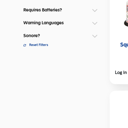
Montres Bracelets Snap
Cad
Requires Batteries?
Œufs à éclore
SOL
Warning Languages
Tracteurs et Autre Moyens de Transport
Sonore?
Sq
Reset Filters
Log in