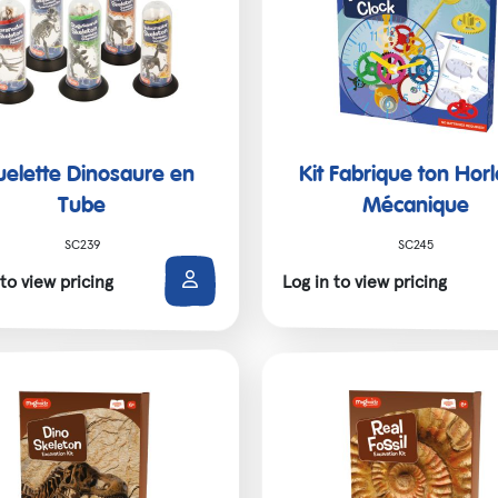
eaux de Noël
DE!
uelette Dinosaure en
Kit Fabrique ton Hor
Tube
Mécanique
SC239
SC245
 to view pricing
Log in to view pricing