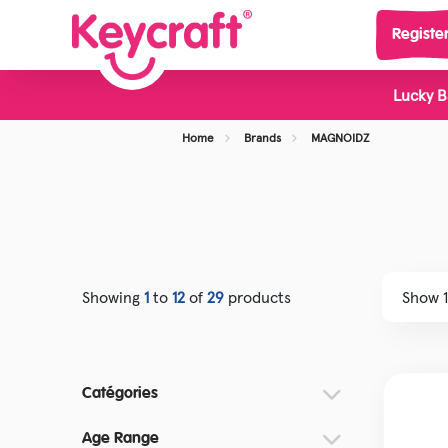
Registe
Lucky B
View all Categories
Home
Brands
MAGNOIDZ
Nouveaux produits
Jeu
Top Ventes
Sci
Présentoirs
Pie
Jouets Gourmands
Cla
Showing
1
to
12
of
29
products
Slime et Pâte
Joue
Jouets Fidget et Sensoriels
Jou
Catégories
Petits Jouets Fun
Jou
Age Range
Petits Jouets Animaux
Hal