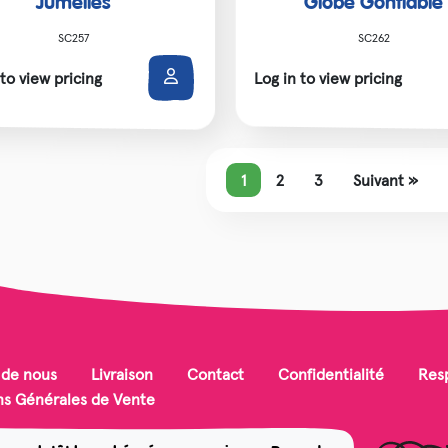
Jumelles
Globe Gonflable
SC257
SC262
 to view pricing
Log in to view pricing
1
2
3
Suivant »
 de nous
Livraison
Contact
Confidentialité
Resp
ns Générales de Vente